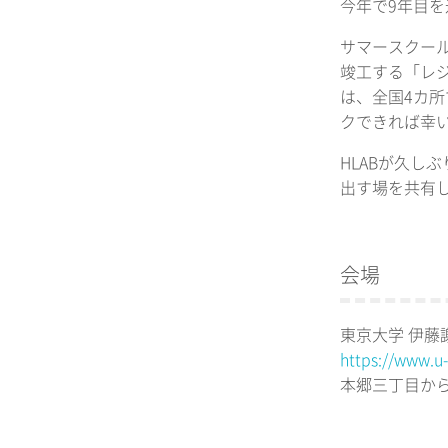
今年で9年目を
サマースクール
竣工する「レ
は、全国4カ
クできれば幸
HLABが久
出す場を共有
会場
東京大学 伊藤
https://www.u-
本郷三丁目か