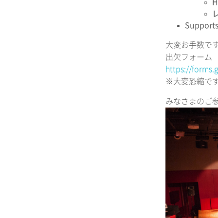
H
Suppo
大変お手数で
出欠フォーム
https://forms
※大変恐縮です
みなさまのご