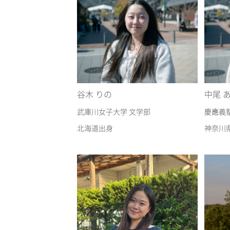
谷木 りの
中尾 
武庫川女子大学 文学部
慶應義
北海道出身
神奈川