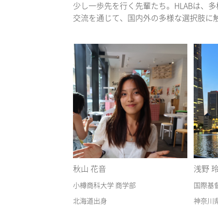
少し一歩先を行く先輩たち。HLABは、
交流を通じて、国内外の多様な選択肢に
秋山 花音
浅野 
小樽商科大学 商学部
国際基
北海道出身
神奈川