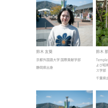
鈴木 友葵
鈴木 
京都外国語大学 国際貢献学部
Temple 
よび昭
静岡県出身
ス学部
千葉県