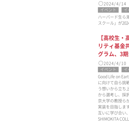
2024/4/14
イベント
イ
ハーバード生ら海
スクール」が20
【高校生・高専
リティ基金共
グラム、3
2024/4/10
イベント
イ
Good Life
に向けて自ら挑
う想いから立ち上げられ
から選考し、採
京大学の教授ら
実装を目指しま
互いに学び合い
SHIMOKITA 