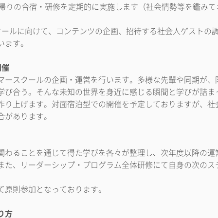
日帰りの合宿・研修を定期的に実施します（社会情勢等を鑑みて
クールに向けて、コンテンツの企画、招待する社会人ゲストの
います。
開催
マースクールの企画・運営を行います。多様な先輩や同期が、
学び合う。そんな未知の世界を身近に感じる瞬間と学びが詰ま
作り上げます。対面宿泊型での開催を予定しておりますが、社
合があります。
り
関わることを通じて得た学びを各々が整理し、次年度以降の運
また、リーダーシップ・プログラム全体研修にて自身の次のス
て原則参加となっております。
り方