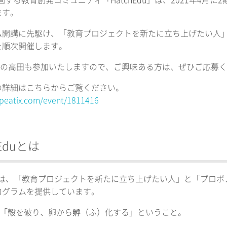
参画する教育創発コミュニティ「HatchEdu」は、2021年4
ます。
ム開講に先駆け、「教育プロジェクトを新たに立ち上げたい人
を順次開催します。
COOの高田も参加いたしますので、ご興味ある方は、ぜひご応募
の詳細はこちらからご覧ください。
/peatix.com/event/1811416
 Eduとは
Eduは、「教育プロジェクトを新たに立ち上げたい人」と「プ
ログラムを提供しています。
とは「殻を破り、卵から孵（ふ）化する」ということ。