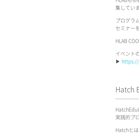
HLABも
集してい
プログラ
セミナー
HLAB 
イベント
▶︎
https:/
Hatch
Hatch
実践的プ
Hatch