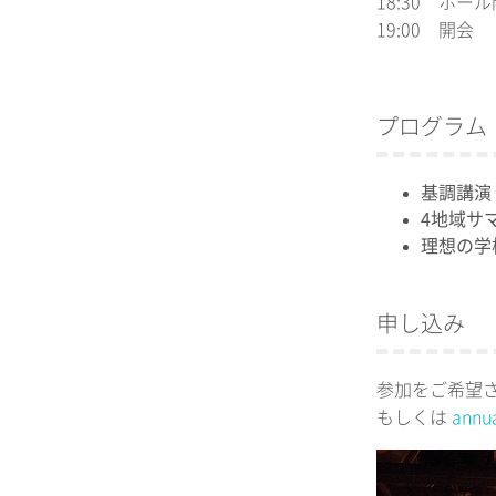
18:30 ホー
19:00 開会
プログラム
基調講演
4地域サ
理想の学
申し込み
参加をご希望さ
もしくは
annu