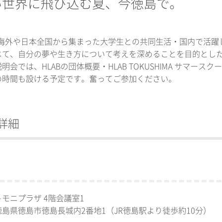
い世界に飛び込む夏、今徳島で。
は、海外や日本全国から集まった大学生との共同生活・国内で活
て、自分の夢や生き方について考えを深めることを目的とした HLAB
明会では、HLABの団体概要・HLAB TOKUSHIMA サマ
の時間も設ける予定です。奮ってご参加ください。
詳細
モニプラザ 4階会議室1
島県徳島市徳島長城内2番地1（JR徳島駅より徒歩約10分）