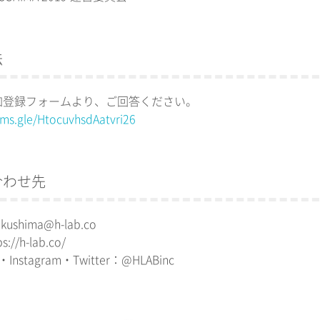
法
加登録フォームより、ご回答ください。
rms.gle/HtocuvhsdAatvri26
合わせ先
kushima@h-lab.co
://h-lab.co/
・Instagram・Twitter：@HLABinc