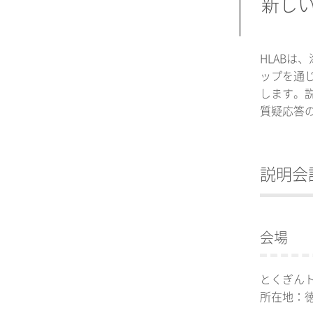
新し
HLAB
ップを通じ
します。説
質疑応答
説明会
会場
とくぎんト
所在地：徳