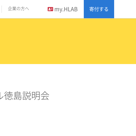
my.HLAB
企業の方へ
寄付する
クール徳島説明会