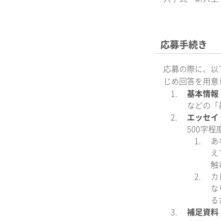
応募手続き
応募の際に、以
じめ回答を用意
基本情報
などの「
エッセイ
500字
あ
え
触
カ
な
る
補足資料