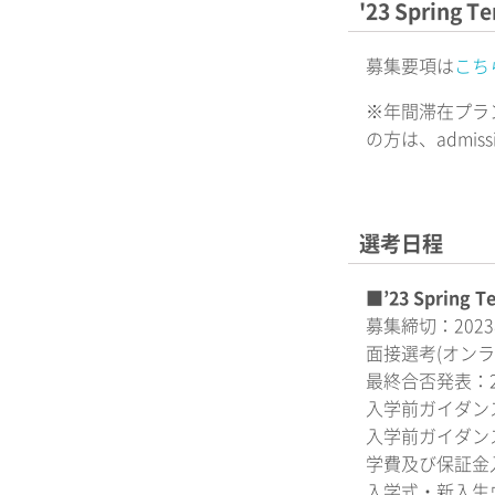
'23 Spring
募集要項は
こち
※年間滞在プラン
の方は、admiss
選考日程
■’23 Spring
募集締切：2023
面接選考(オンラ
最終合否発表：20
入学前ガイダンス(
入学前ガイダンス(
学費及び保証金入
入学式・新入生ウ