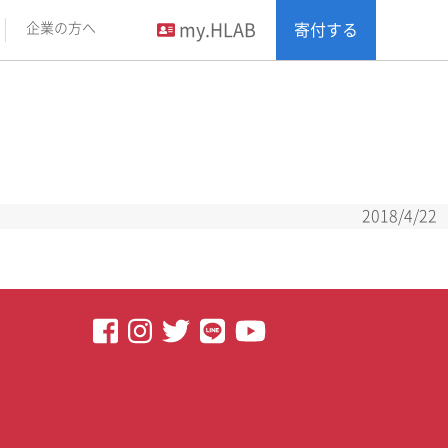
my.HLAB
企業の方へ
寄付する
2018/4/22