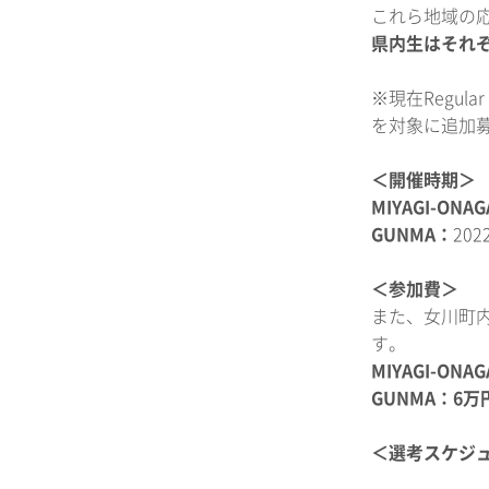
これら地域の
県内生はそれ
※現在Regu
を対象に追加
＜開催時期＞
MIYAGI-ONA
GUNMA：
20
＜参加費＞
また、女川町
す。
MIYAGI-ONA
GUNMA：6
＜選考スケジ