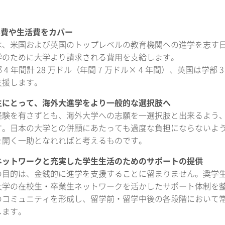
学費や生活費をカバー
は、米国および英国のトップレベルの教育機関への進学を志す
学のために大学より請求される費用を支給します。
4 年間計 28 万ドル（年間 7 万ドル× 4 年間）、英国は学部 3
支援します。
生にとって、海外大進学をより一般的な選択肢へ
経験を有さずとも、海外大学への志願を一選択肢と出来るよう
す。日本の大学との併願にあたっても過度な負担にならないよ
を開く一助となれればと考えるものです。
ネットワークと充実した学生生活のためのサポートの提供
の目的は、金銭的に進学を支援することに留まりません。奨学生が
大学の在校生・卒業生ネットワークを活かしたサポート体制を
のコミュニティを形成し、留学前・留学中後の各段階において
します。