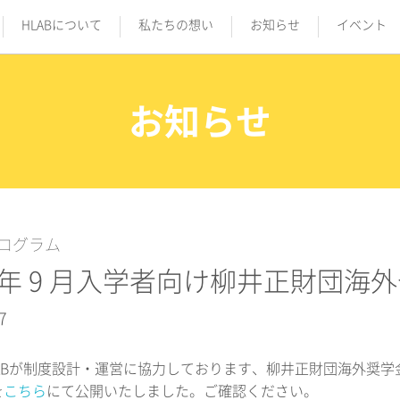
HLABについて
私たちの想い
お知らせ
イベント
お知らせ
ログラム
20 年 9 月入学者向け柳井正財団
7
ABが制度設計・運営に協力しております、柳井正財団海外奨学金の
を
こちら
にて公開いたしました。ご確認ください。