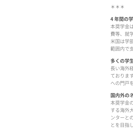
＊＊＊
4 年間の
本奨学金
費等、就
米国は学部 
範囲内で
多くの学
長い海外
ておりま
への門戸
国内外の
本奨学金
する海外
ンターと
とを目指