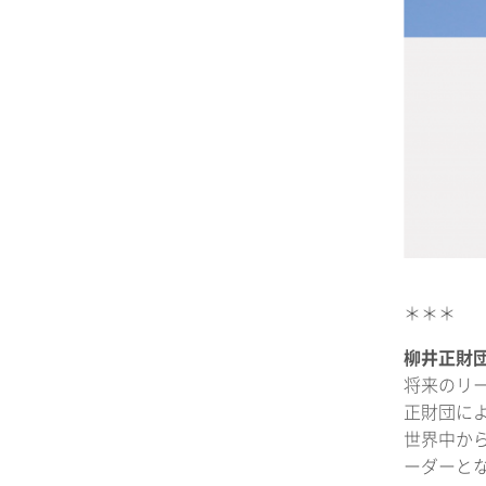
＊＊＊
柳井正財
将来のリ
正財団に
世界中か
ーダーと