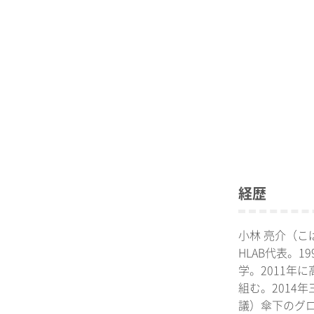
経歴
小林 亮介（こ
HLAB
代表。
19
学。
2011
年に
組む。
2014
年
議）傘下のグ