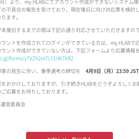
（月）より、my.HLABにてアカウント作成ができないシステ
どの不具合の報告を受けており、現在復旧に向け対応策を検討
おります。
ABが本復旧するまでの間は下記の通り対応させていただきます
ウントを作成されてログインができている方は、my.HLABで
カウント作成ができていない方は、下記フォームより応募情報
oo.gl/forms/y7VZh2m7LY1rW7XR2
障害の発生に伴い、春季選考の締切を
4月9日（月）23:59 J
惑をおかけしておりますが、引き続きHLABをどうぞよろしくお
のご応募をお待ちしております。
018運営委員会