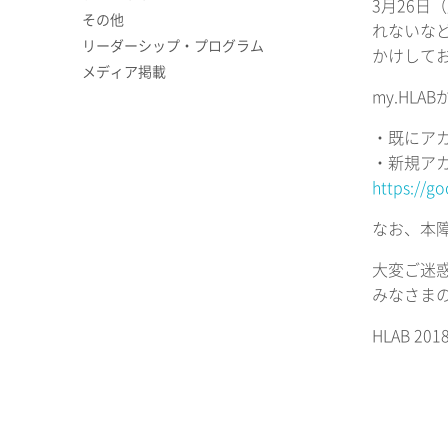
3月26日
その他
れないな
リーダーシップ・プログラム
かけして
メディア掲載
my.HL
・既にアカ
・新規ア
https://g
なお、本
大変ご迷
みなさま
HLAB 2