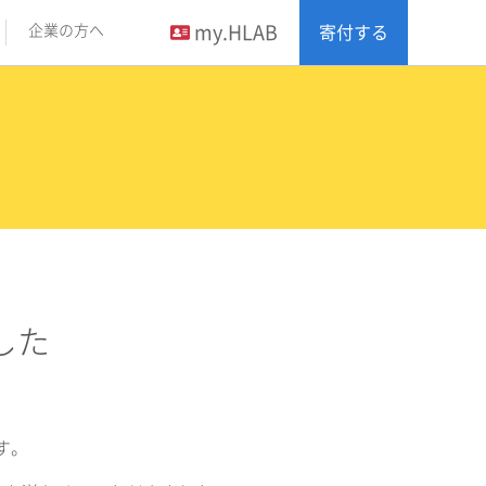
my.HLAB
企業の方へ
寄付する
した
す。