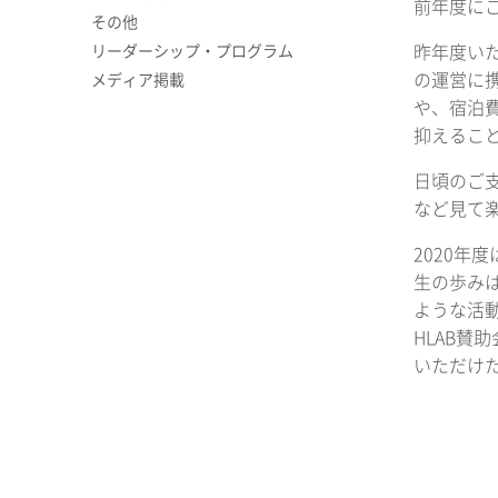
前年度に
その他
リーダーシップ・プログラム
昨年度い
の運営に
メディア掲載
や、宿泊
抑えるこ
日頃のご支
など見て
2020年
生の歩み
ような活
HLAB賛
いただけ