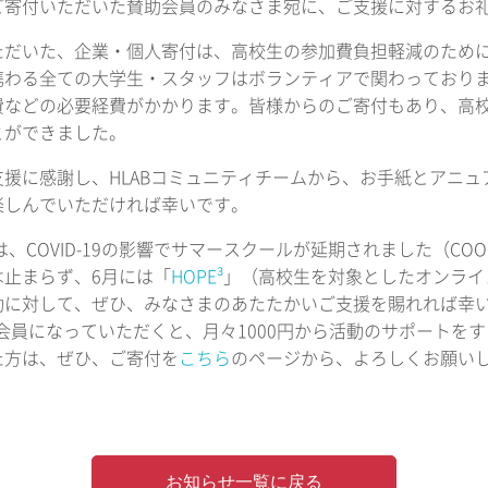
ご寄付いただいた賛助会員のみなさま宛に、ご支援に対するお
ただいた、企業・個人寄付は、高校生の参加費負担軽減のために
携わる全ての大学生・スタッフはボランティアで関わっており
費などの必要経費がかかります。皆様からのご寄付もあり、高校
とができました。
援に感謝し、HLABコミュニティチームから、お手紙とアニュ
楽しんでいただければ幸いです。
度は、COVID-19の影響でサマースクールが延期されました（COO
は止まらず、6月には「
HOPE³
」（高校生を対象としたオンライ
動に対して、ぜひ、みなさまのあたたかいご支援を賜れれば幸
助会員になっていただくと、月々1000円から活動のサポートを
た方は、ぜひ、ご寄付を
こちら
のページから、よろしくお願い
お知らせ一覧に戻る