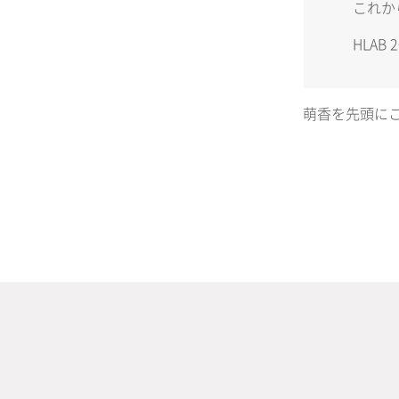
これか
HLAB
萌香を先頭にこ